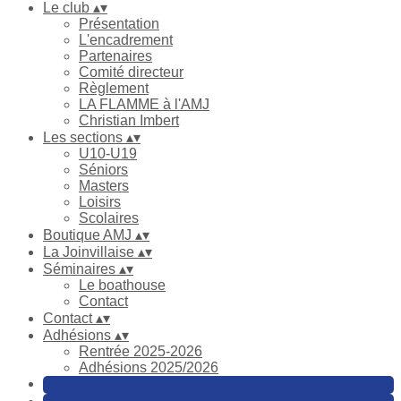
Le club
▴
▾
Présentation
L'encadrement
Partenaires
Comité directeur
Règlement
LA FLAMME à l'AMJ
Christian Imbert
Les sections
▴
▾
U10-U19
Séniors
Masters
Loisirs
Scolaires
Boutique AMJ
▴
▾
La Joinvillaise
▴
▾
Séminaires
▴
▾
Le boathouse
Contact
Contact
▴
▾
Adhésions
▴
▾
Rentrée 2025-2026
Adhésions 2025/2026