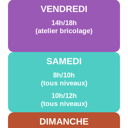
VENDREDI
14h/18h
(atelier bricolage)
SAMEDI
8h/10h
(tous niveaux)
10h/12h
(tous niveaux)
DIMANCHE