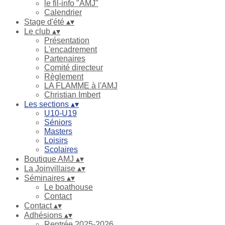
le fil-info "AMJ"
Calendrier
Stage d'été
▴
▾
Le club
▴
▾
Présentation
L'encadrement
Partenaires
Comité directeur
Règlement
LA FLAMME à l'AMJ
Christian Imbert
Les sections
▴
▾
U10-U19
Séniors
Masters
Loisirs
Scolaires
Boutique AMJ
▴
▾
La Joinvillaise
▴
▾
Séminaires
▴
▾
Le boathouse
Contact
Contact
▴
▾
Adhésions
▴
▾
Rentrée 2025-2026