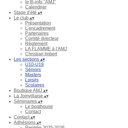
le fil-info "AMJ"
Calendrier
Stage d'été
▴
▾
Le club
▴
▾
Présentation
L'encadrement
Partenaires
Comité directeur
Règlement
LA FLAMME à l'AMJ
Christian Imbert
Les sections
▴
▾
U10-U19
Séniors
Masters
Loisirs
Scolaires
Boutique AMJ
▴
▾
La Joinvillaise
▴
▾
Séminaires
▴
▾
Le boathouse
Contact
Contact
▴
▾
Adhésions
▴
▾
Rentrée 2025-2026