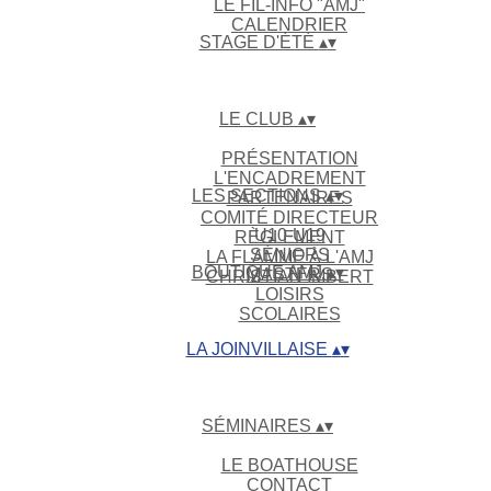
LE FIL-INFO "AMJ"
CALENDRIER
STAGE D'ÉTÉ
▴
▾
LE CLUB
▴
▾
PRÉSENTATION
L'ENCADREMENT
LES SECTIONS
▴
▾
PARTENAIRES
COMITÉ DIRECTEUR
U10-U19
RÈGLEMENT
SÉNIORS
LA FLAMME À L'AMJ
BOUTIQUE AMJ
▴
▾
MASTERS
CHRISTIAN IMBERT
LOISIRS
SCOLAIRES
LA JOINVILLAISE
▴
▾
SÉMINAIRES
▴
▾
LE BOATHOUSE
CONTACT