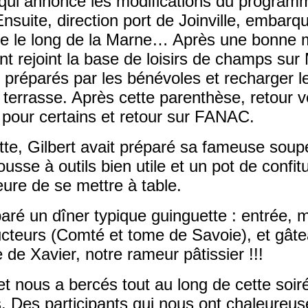
 qui annonce les modifications du programm
Ensuite, direction port de Joinville, emba
e le long de la Marne… Après une bonne m
t rejoint la base de loisirs de champs sur
pas préparés par les bénévoles et recharger l
a terrasse. Après cette parenthèse, retour 
 pour certains et retour sur FANAC.
tte, Gilbert avait préparé sa fameuse soup
usse à outils bien utile et un pot de confit
eure de se mettre à table.
aré un dîner typique guinguette : entrée, 
cteurs (Comté et tome de Savoie), et gâte
 de Xavier, notre rameur pâtissier !!!
et nous a bercés tout au long de cette soir
. Des participants qui nous ont chaleureu