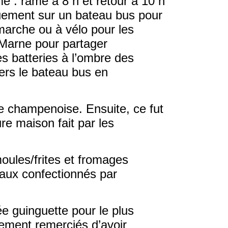
e : rame à 8 h et retour à 10 h
rquement sur un bateau bus pour
arche ou à vélo pour les
 Marne pour partager
es batteries à l’ombre des
vers le bateau bus en
e champenoise. Ensuite, ce fut
ure maison fait par les
moules/frites et fromages
aux confectionnés par
ée guinguette pour le plus
sement remerciés d’avoir