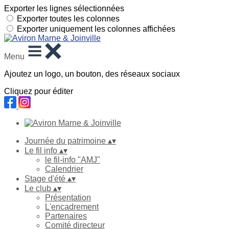
Exporter les lignes sélectionnées
Exporter toutes les colonnes
Exporter uniquement les colonnes affichées
Menu
Ajoutez un logo, un bouton, des réseaux sociaux
Cliquez pour éditer
Journée du patrimoine
▴
▾
Le fil info
▴
▾
le fil-info "AMJ"
Calendrier
Stage d'été
▴
▾
Le club
▴
▾
Présentation
L'encadrement
Partenaires
Comité directeur