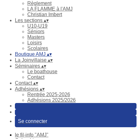
Règlement
LA FLAMME à l'AMJ
Christian Imbert
Les sections
▴
▾
U10-U19
Séniors
Masters
Loisirs
Scolaires
Boutique AMJ
▴
▾
La Joinvillaise
▴
▾
Séminaires
▴
▾
Le boathouse
Contact
Contact
▴
▾
Adhésions
▴
▾
Rentrée 2025-2026
Adhésions 2025/2026
Se connecter
le fil-info "AMJ"